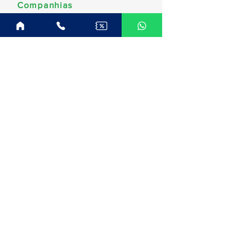
Companhias
MSC Cruzeiros
Norwegian Cruise Line
Celebrity Cruises
Costa Cruzeiros
Disney Cruise Line
Royal Caribbean
Explora Journeys
Princess Cruises
Oceania Cruises
Regent Seven Seas
Celestyal Cruises
Destinos
América do Sul (Brasil)