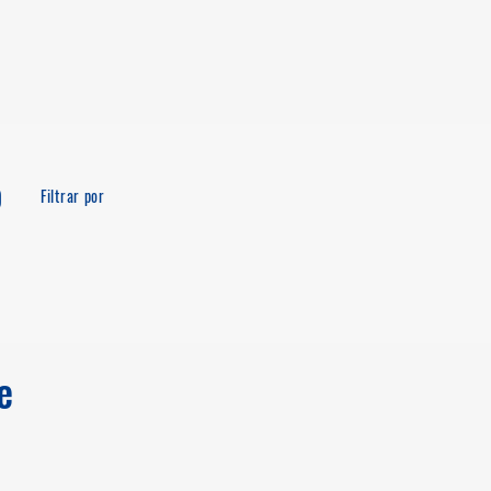
o
Filtrar por
e