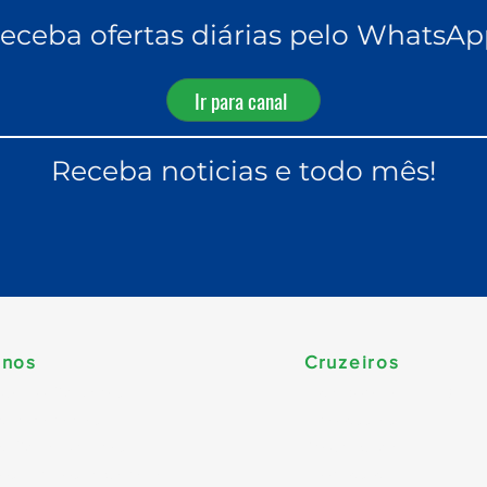
eceba ofertas diárias pelo WhatsAp
Ir para canal
Receba noticias e todo mês!
inos
Cruzeiros
ca do Sul (Brasil)
Temporada 2026/202
be & Bahamas
Travessias
e Sul & Antilhas
Yacht Club
dos Unidos & Canadá
Nordeste