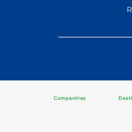
R
Companhias
Dest
Améri
MSC Cruzeiros
Cari
Norwegian Cruise Line
Carib
Celebrity Cruises
Esta
Costa Cruzeiros