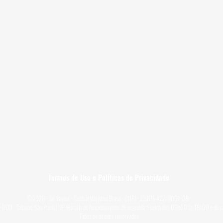
pa & Mediterrâneo
Carnaval
 da Europa
Minicruzeiro
a
Temáticos
á e Nova Inglaterra
Pacote Completo
, Abu Dhabi & Qatar
Caribe sem visto
 Cruise
Argentina e Chile
Argentina e Uruguai
o Pacífico & Havaí
Natal
ália e Nova Zelândia
Réveillon
Volta ao mundo
Termos de Uso e Políticas de Privacidade
©2026 - Só Navios - Central Marítima Brasil - CNPJ - 23.875.422/0001-06 -
6-000 - Tatuapé, São Paulo | SP. Horário de funcionamento: de segunda à sexta das 09h00 às 18h00 e de
Todos os direitos reservados.