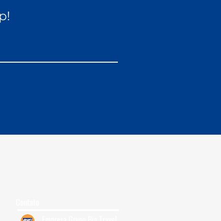
p!
Grupos para Cruzeiro
Quem Somos
7
Trabalhe Conosco
Contato
Empresa Grupo Big Travel