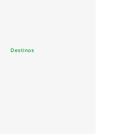
Princess Cruises
Oceania Cruises
Regent Seven Seas
Celestyal Cruises
Destinos
América do Sul (Brasil)
Caribe & Bahamas
Caribe Sul & Antilhas
Estados Unidos & Canadá
Europa & Mediterrâneo
Norte da Europa
Alaska
Canadá e Nova Inglaterra
Dubai, Abu Dhabi & Qatar