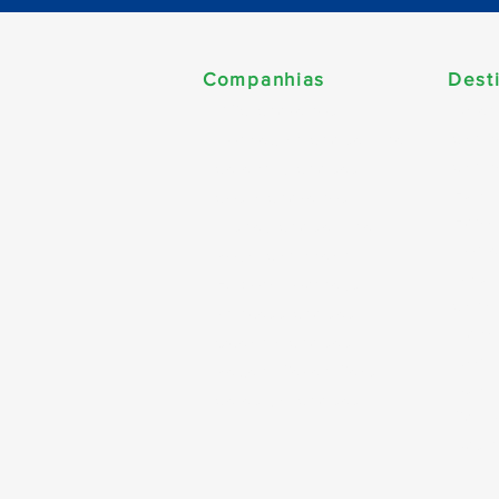
Companhias
Dest
Améri
MSC Cruzeiros
Cari
Norwegian Cruise Line
Carib
Celebrity Cruises
Esta
Costa Cruzeiros
Euro
Disney Cruise Line
Norte
Royal Caribbean
Alask
Explora Journeys
Canad
Princess Cruises
Dubai
Oceania Cruises
World
Regent Seven Seas
Ásia
Celestyal Cruises
Sul d
Austr