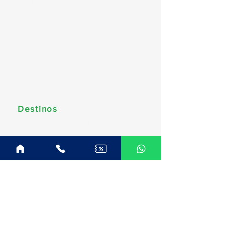
Royal Caribbean
Explora Journeys
Princess Cruises
Oceania Cruises
Regent Seven Seas
Celestyal Cruises
Destinos
América do Sul (Brasil)
Caribe & Bahamas
Caribe Sul & Antilhas
Estados Unidos & Canadá
Europa & Mediterrâneo
Norte da Europa
Alaska
Canadá e Nova Inglaterra