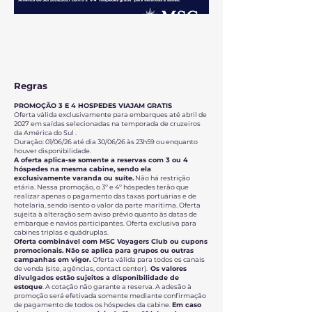
Regras
PROMOÇÃO 3 E 4 HOSPEDES VIAJAM GRATIS
Oferta válida exclusivamente para embarques até abril de
2027 em saídas selecionadas na temporada de cruzeiros
da América do Sul .
Duração: 01/06/26 até dia 30/06/26 às 23h59 ou enquanto
houver disponibilidade.
A oferta aplica-se somente a reservas com 3 ou 4
hóspedes na mesma cabine, sendo ela
exclusivamente varanda ou suíte.
Não há restrição
etária. Nessa promoção, o 3º e 4º hóspedes terão que
realizar apenas o pagamento das taxas portuárias e de
hotelaria, sendo isento o valor da parte marítima. Oferta
sujeita à alteração sem aviso prévio quanto às datas de
embarque e navios participantes. Oferta exclusiva para
cabines triplas e quádruplas.
Oferta combinável com MSC Voyagers Club ou cupons
promocionais. Não se aplica para grupos ou outras
campanhas em vigor.
Oferta válida para todos os canais
de venda (site, agências, contact center).
Os valores
divulgados estão sujeitos a disponibilidade de
estoque
. A cotação não garante a reserva. A adesão à
promoção será efetivada somente mediante confirmação
de pagamento de todos os hóspedes da cabine.
Em caso