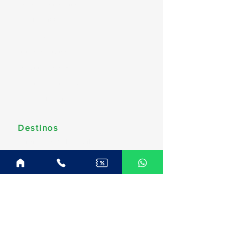
Disney Cruise Line
Royal Caribbean
Explora Journeys
Princess Cruises
Oceania Cruises
Regent Seven Seas
Celestyal Cruises
Destinos
América do Sul (Brasil)
Caribe & Bahamas
Caribe Sul & Antilhas
Estados Unidos & Canadá
Europa & Mediterrâneo
Norte da Europa