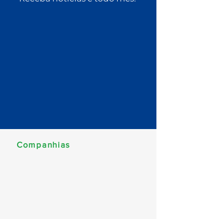
Companhias
MSC Cruzeiros
Norwegian Cruise Line
Celebrity Cruises
Costa Cruzeiros