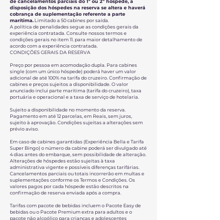
de cancelamentos parciais do 1º ou 2º hóspede, a
disposição dos hóspedes na reserva se altera e haverá
cobrança de suplementação referente a parte
marítima.
Limitado a 50 cabines por saída.
A política de penalidades segue as condições gerais da
experiência contratada. Consulte nossos
termos e
condições
gerais no item 11. para maior detalhamento de
acordo com a experiência contratada.
CONDIÇÕES GERAIS DA RESERVA
Preço por pessoa em acomodação dupla. Para cabines
single (com um único hóspede) poderá haver um valor
adicional de até 100% na tarifa do cruzeiro. Confirmação de
cabines e preços sujeitos a disponibilidade. O valor
anunciado inclui parte marítima (tarifa do cruzeiro), taxa
portuária e operacional e a taxa de serviço de hotelaria.
Sujeito a disponibilidade no momento da reserva.
Pagamento em até 12 parcelas, em Reais, sem juros,
sujeito à aprovação. Condições sujeitas a alterações sem
prévio aviso.
Em caso de cabines garantidas (Experiência Bella e Tarifa
Super Bingo) o número da cabine poderá ser divulgado até
4 dias antes do embarque, sem possibilidade de alteração.
Alterações de hóspedes estão sujeitas à taxa
administrativa vigente e possíveis diferenças tarifárias.
Cancelamentos parciais ou totais incorrerão em multas e
suplementações conforme os Termos e Condições. Os
valores pagos por cada hóspede estão descritos na
confirmação de reserva enviada após a compra.
Tarifas com pacote de bebidas incluem o Pacote Easy de
bebidas ou o Pacote Premium extra para adultos e o
pacote não alcoólico para crianças e adolescentes