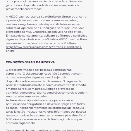
outra promoção no momento da alteração - não sendo
garantida a disponibilidade da cabine ou experiência
previamente contratadas.
A MSC Cruzeiros reserva-se o direito de alterar ou encerrar
a promoção a qualquer momento, sem aviso prévio,
mediante esgotamento da disponibilidade ou decisão
comercial. Aplicam-se as Condições Gerais de Reserva e
Transporte da MSC Cruzeiros, disponíveis no site oficial.
Em caso de cancelamento, aplicam-se Termos e condições
vigentes disponíveis no site oficial da MSC Cruzeiros. Para
maiores informações consulte os termos 10 e 11 em:
https://www.msccruzeiros.com.br/termos-e-condicoes-
online
.
CONDIÇÕES GERAIS DA RESERVA
O preço informado é por pessoa. Promoção não
cumulativa. O desconto aplicado não é cumulativo com
outras promoções vigentes e está sujeito à
disponibilidade no momento da reserva. O pagamento
pode ser realizado em até 12 parcelas no cartão de crédito,
em moeda real, sem juros, sujeito à aprovação da
administradora do cartão. As condições comerciais podem
ser alteradas sem aviso prévio.
As taxas de serviços de hotelaria, operacionais e
portuárias são obrigatórias e devem ser pagas em todos
os casos, independentemente da promoção aplicada. As
taxas já estão inclusas nos valores informados por pessoa
nesta comunicação e ao realizar a reserva pelo site oficial
MSC são calculadas na etapa de finalização da compra,
antes do pagamento.
Os pacotes de bebidas serão vinculados aos hóspedes e a