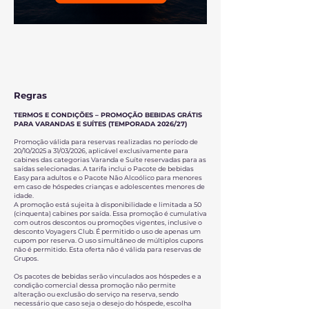
Regras
TERMOS E CONDIÇÕES – PROMOÇÃO BEBIDAS GRÁTIS
PARA VARANDAS E SUÍTES (TEMPORADA 2026/27)
Promoção válida para reservas realizadas no período de
20/10/2025 a 31/03/2026, aplicável exclusivamente para
cabines das categorias Varanda e Suíte reservadas para as
saídas selecionadas. A tarifa inclui o Pacote de bebidas
Easy para adultos e o Pacote Não Alcoólico para menores
em caso de hóspedes crianças e adolescentes menores de
idade.
A promoção está sujeita à disponibilidade e limitada a 50
(cinquenta) cabines por saída. Essa promoção é cumulativa
com outros descontos ou promoções vigentes, inclusive o
desconto Voyagers Club. É permitido o uso de apenas um
cupom por reserva. O uso simultâneo de múltiplos cupons
não é permitido. Esta oferta não é válida para reservas de
Grupos.
Os pacotes de bebidas serão vinculados aos hóspedes e a
condição comercial dessa promoção não permite
alteração ou exclusão do serviço na reserva, sendo
necessário que caso seja o desejo do hóspede, escolha