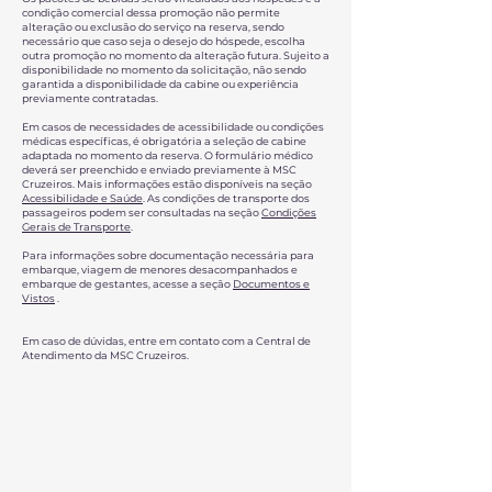
condição comercial dessa promoção não permite
alteração ou exclusão do serviço na reserva, sendo
necessário que caso seja o desejo do hóspede, escolha
outra promoção no momento da alteração futura. Sujeito a
disponibilidade no momento da solicitação, não sendo
garantida a disponibilidade da cabine ou experiência
previamente contratadas.
Em casos de necessidades de acessibilidade ou condições
médicas específicas, é obrigatória a seleção de cabine
adaptada no momento da reserva. O formulário médico
deverá ser preenchido e enviado previamente à MSC
Cruzeiros. Mais informações estão disponíveis na seção
Acessibilidade e Saúde
. As condições de transporte dos
passageiros podem ser consultadas na seção
Condições
Gerais de Transporte
.
Para informações sobre documentação necessária para
embarque, viagem de menores desacompanhados e
embarque de gestantes, acesse a seção
Documentos e
Vistos
.
Em caso de dúvidas, entre em contato com a Central de
Atendimento da MSC Cruzeiros.
Receba ofertas diárias pelo
WhatsApp!