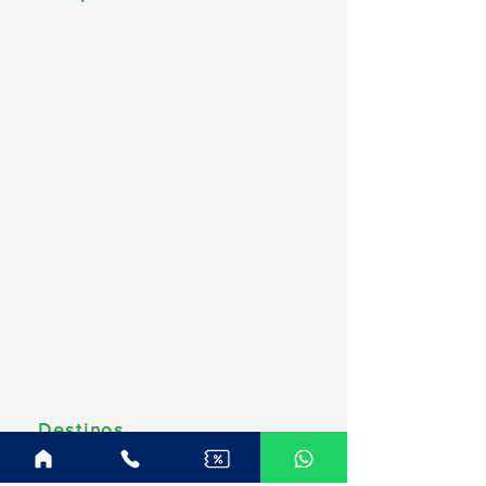
MSC Cruzeiros
Norwegian Cruise Line
Celebrity Cruises
Costa Cruzeiros
Disney Cruise Line
Royal Caribbean
Explora Journeys
Princess Cruises
Oceania Cruises
Regent Seven Seas
Celestyal Cruises
Destinos
América do Sul (Brasil)