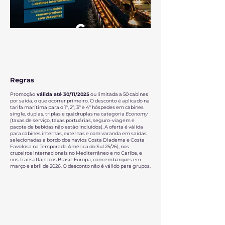
Regras
Promoção
válida até 30/11/2025
ou limitada a 50 cabines
por saída, o que ocorrer primeiro. O desconto é aplicado na
tarifa marítima para o 1º, 2º, 3º e 4º hóspedes em cabines
single, duplas, triplas e quádruplas na categoria
Economy
(taxas de serviço, taxas portuárias, seguro-viagem e
pacote de bebidas não estão incluídos). A oferta é válida
para cabines internas, externas e com varanda em saídas
selecionadas a bordo dos navios Costa Diadema e Costa
Favolosa na Temporada América do Sul 25/26), nos
cruzeiros internacionais no Mediterrâneo e no Caribe, e
nos Transatlânticos Brasil-Europa, com embarques em
março e abril de 2026. O desconto não é válido para grupos.
Receba ofertas diárias pelo
WhatsApp!