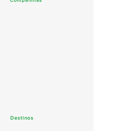
MSC Cruzeiros
Norwegian Cruise Line
Celebrity Cruises
Costa Cruzeiros
Disney Cruise Line
Royal Caribbean
Explora Journeys
Princess Cruises
Oceania Cruises
Regent Seven Seas
Celestyal Cruises
Destinos
América do Sul (Brasil)