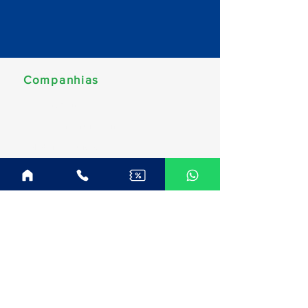
Companhias
MSC Cruzeiros
Norwegian Cruise Line
Celebrity Cruises
Costa Cruzeiros
Disney Cruise Line
Royal Caribbean
Explora Journeys
Princess Cruises
Oceania Cruises
Regent Seven Seas