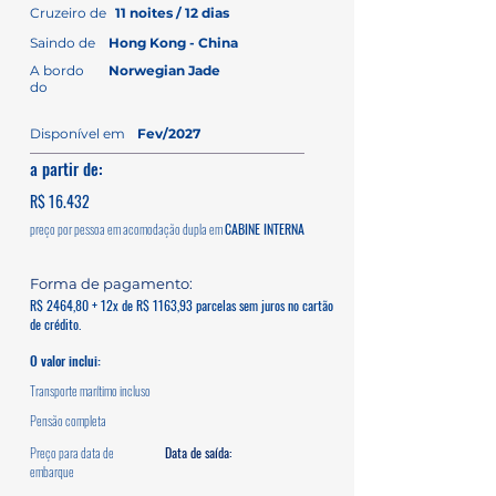
Cruzeiro de
11 noites / 12 dias
Saindo de
Hong Kong - China
A bordo
Norwegian Jade
do
Disponível em
Fev/2027
a partir de:
R$ 16.432
preço por pessoa em acomodação dupla em
CABINE INTERNA
Forma de pagamento:
R$ 2464,80 + 12x de R$ 1163,93 parcelas sem juros no cartão
de crédito.
O valor inclui:
Transporte marítimo incluso
Pensão completa
Preço para data de
Data de saída:
embarque