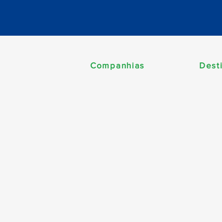
Companhias
Dest
Améri
MSC Cruzeiros
Cari
Norwegian Cruise Line
Carib
Celebrity Cruises
Esta
Costa Cruzeiros
Euro
Disney Cruise Line
Norte
Royal Caribbean
Alask
Explora Journeys
Canad
Princess Cruises
Dubai
Oceania Cruises
World
Regent Seven Seas
Ásia
Celestyal Cruises
Sul d