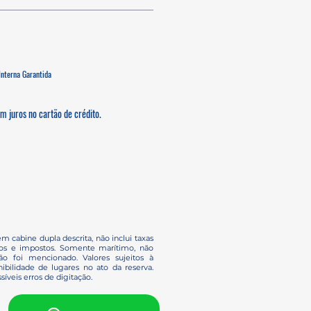
nterna Garantida
 juros no cartão de crédito.
em cabine dupla descrita, não inclui taxas
ços e impostos. Somente marítimo, não
o foi mencionado. Valores sujeitos à
ibilidade de lugares no ato da reserva.
síveis erros de digitação.