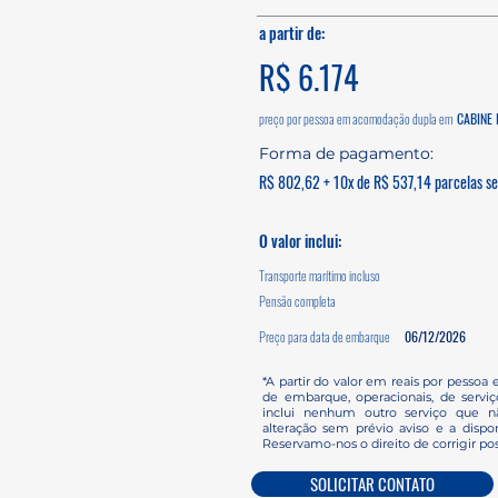
a partir de:
R$ 6.174
preço por pessoa em acomodação dupla em
CABINE I
Forma de pagamento:
R$ 802,62 + 10x de R$ 537,14 parcelas sem
O valor inclui:
Transporte marítimo incluso
Pensão completa
Preço para data de embarque
06/12/2026
*A partir do valor em reais por pessoa 
de embarque, operacionais, de servi
inclui nenhum outro serviço que nã
alteração sem prévio aviso e a dispon
Reservamo-nos o direito de corrigir pos
SOLICITAR CONTATO