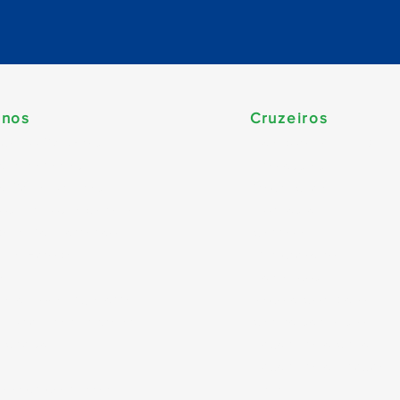
inos
Cruzeiros
ca do Sul (Brasil)
Temporada 2026/202
be & Bahamas
Travessias
e Sul & Antilhas
Yacht Club
dos Unidos & Canadá
Nordeste
pa & Mediterrâneo
Carnaval
 da Europa
Minicruzeiro
a
Temáticos
á e Nova Inglaterra
Pacote Completo
, Abu Dhabi & Qatar
Caribe sem visto
 Cruise
Argentina e Chile
Argentina e Uruguai
o Pacífico & Havaí
Natal