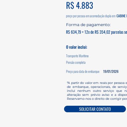
R$ 4.883
preço por pessoa em acomodação dupla em
CABINE 
Forma de pagamento:
R$ 634,79 + 12x de R$ 354,02 parcelas se
O valor inclui:
Transporte Marítimo
Pensão completa
Preço para data de embarque
19/01/2026
*A partir do valor em reais por pessoa 
de embarque, operacionais, de servi
inclui nenhum outro serviço que nã
alteração sem prévio aviso e a dispon
Reservamo-nos o direito de corrigir pos
SOLICITAR CONTATO