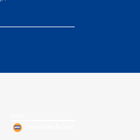
Grupos para Cruzeiro
Quem Somos
7
Trabalhe Conosco
Contato
Empresa Grupo Big Travel