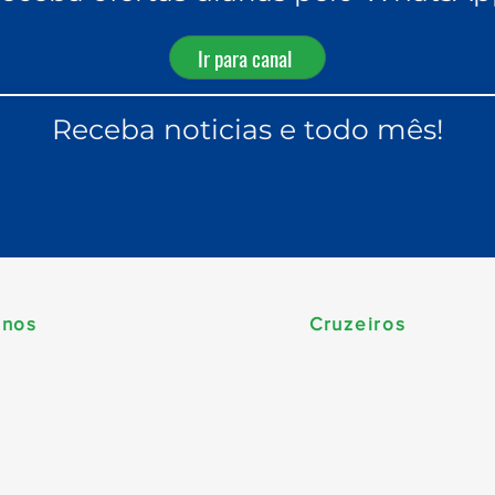
Ir para canal
Receba noticias e todo mês!
inos
Cruzeiros
ca do Sul (Brasil)
Temporada 2026/202
be & Bahamas
Travessias
e Sul & Antilhas
Yacht Club
dos Unidos & Canadá
Nordeste
pa & Mediterrâneo
Carnaval
 da Europa
Minicruzeiro