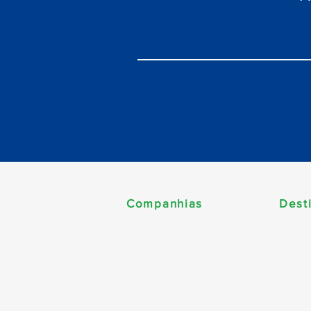
Companhias
Dest
Améri
MSC Cruzeiros
Cari
Norwegian Cruise Line
Carib
Celebrity Cruises
Esta
Costa Cruzeiros
Euro
Disney Cruise Line
Norte