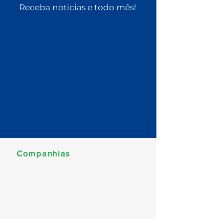
Receba noticias e todo mês!
Companhias
MSC Cruzeiros
Norwegian Cruise Line
Celebrity Cruises
Costa Cruzeiros