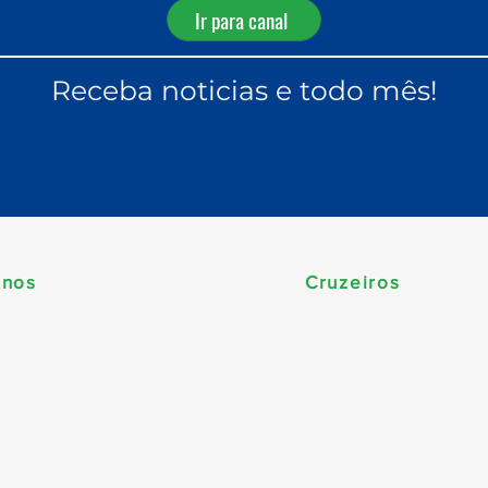
Ir para canal
Receba noticias e todo mês!
inos
Cruzeiros
ca do Sul (Brasil)
Temporada 2026/202
be & Bahamas
Travessias
e Sul & Antilhas
Yacht Club
dos Unidos & Canadá
Nordeste
pa & Mediterrâneo
Carnaval
 da Europa
Minicruzeiro
a
Temáticos