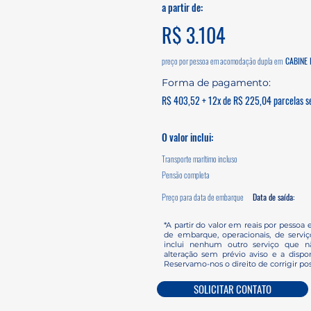
a partir de:
R$ 3.104
preço por pessoa em acomodação dupla em
CABINE 
Forma de pagamento:
R$ 403,52 + 12x de R$ 225,04 parcelas se
O valor inclui:
Transporte marítimo incluso
Pensão completa
Preço para data de embarque
Data de saída:
*A partir do valor em reais por pessoa 
de embarque, operacionais, de servi
inclui nenhum outro serviço que nã
alteração sem prévio aviso e a dispon
Reservamo-nos o direito de corrigir pos
SOLICITAR CONTATO