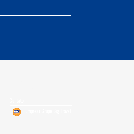
Grupos para Cruzeiro
Quem Somos
7
Trabalhe Conosco
Contato
Empresa Grupo Big Travel
Siga-nos