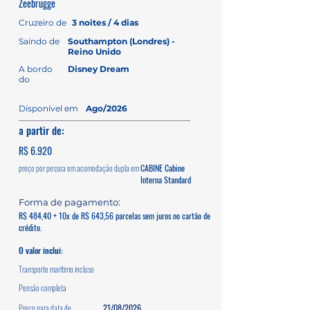
Zeebrugge
Cruzeiro de
3 noites / 4 dias
Saindo de
Southampton (Londres) -
Reino Unido
A bordo
Disney Dream
do
Disponível em
Ago/2026
a partir de:
R$ 6.920
preço por pessoa em acomodação dupla em
CABINE Cabine
Interna Standard
Forma de pagamento:
R$ 484,40 + 10x de R$ 643,56 parcelas sem juros no cartão de
crédito.
O valor inclui:
Transporte marítimo incluso
Pensão completa
Preço para data de
21/08/2026