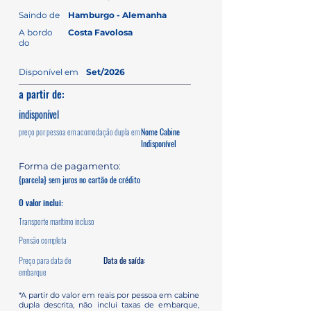
Saindo de
Hamburgo - Alemanha
A bordo
Costa Favolosa
do
Disponível em
Set/2026
a partir de:
indisponível
preço por pessoa em acomodação dupla em
Nome Cabine
Indisponível
Forma de pagamento:
{parcela} sem juros no cartão de crédito
O valor inclui:
Transporte marítimo incluso
Pensão completa
Preço para data de
Data de saída:
embarque
*A partir do valor em reais por pessoa em cabine
dupla descrita, não inclui taxas de embarque,