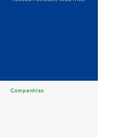
Companhias
MSC Cruzeiros
Norwegian Cruise Line
Celebrity Cruises
Costa Cruzeiros