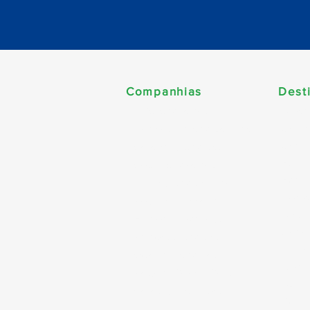
Companhias
Dest
Améri
MSC Cruzeiros
Cari
Norwegian Cruise Line
Carib
Celebrity Cruises
Esta
Costa Cruzeiros
Euro
Disney Cruise Line
Norte
Royal Caribbean
Alask
Explora Journeys
Canad
Princess Cruises
Dubai
Oceania Cruises
World
Regent Seven Seas
Ásia
Celestyal Cruises
Sul d