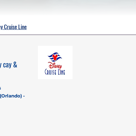
y Cruise Line
y cay &
s
(Orlando) -