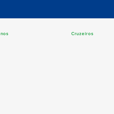
inos
Cruzeiros
ca do Sul (Brasil)
Temporada 2026/202
be & Bahamas
Travessias
e Sul & Antilhas
Yacht Club
dos Unidos & Canadá
Nordeste
pa & Mediterrâneo
Carnaval
 da Europa
Minicruzeiro
a
Temáticos
á e Nova Inglaterra
Pacote Completo
, Abu Dhabi & Qatar
Caribe sem visto
 Cruise
Argentina e Chile
Argentina e Uruguai
o Pacífico & Havaí
Natal