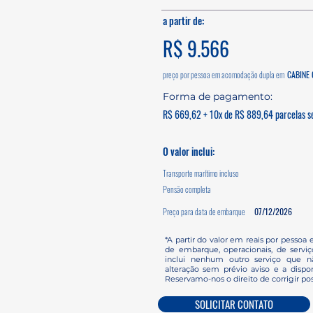
a partir de:
R$ 9.566
preço por pessoa em acomodação dupla em
CABINE 
Forma de pagamento:
R$ 669,62 + 10x de R$ 889,64 parcelas se
O valor inclui:
Transporte marítimo incluso
Pensão completa
Preço para data de embarque
07/12/2026
*A partir do valor em reais por pessoa 
de embarque, operacionais, de servi
inclui nenhum outro serviço que nã
alteração sem prévio aviso e a dispon
Reservamo-nos o direito de corrigir pos
SOLICITAR CONTATO