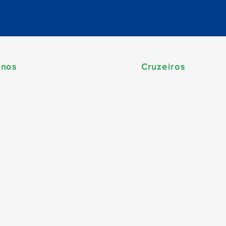
inos
Cruzeiros
ca do Sul (Brasil)
Temporada 2026/202
be & Bahamas
Travessias
e Sul & Antilhas
Yacht Club
dos Unidos & Canadá
Nordeste
pa & Mediterrâneo
Carnaval
 da Europa
Minicruzeiro
a
Temáticos
á e Nova Inglaterra
Pacote Completo
, Abu Dhabi & Qatar
Caribe sem visto
 Cruise
Argentina e Chile
Argentina e Uruguai
o Pacífico & Havaí
Natal