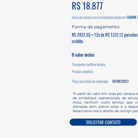
R$ 18.877
preço por pessoa em acomodação dupla em
CABINE 
Forma de pagamento:
R$ 2831,55 + 12x de R$ 1337,12 parcelas 
crédito.
O valor inclui:
Transporte marítimo incluso
Pensão completa
Preço para data de embarque
18/08/2027
*A partir do valor em reais por pessoa 
de embarque, operacionais, de servi
inclui nenhum outro serviço que nã
alteração sem prévio aviso e a dispon
Reservamo-nos o direito de corrigir pos
SOLICITAR CONTATO