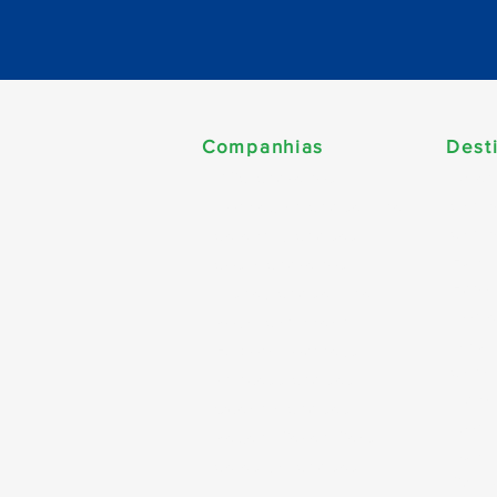
Companhias
Dest
Améri
MSC Cruzeiros
Cari
Norwegian Cruise Line
Carib
Celebrity Cruises
Esta
Costa Cruzeiros
Euro
Disney Cruise Line
Norte
Royal Caribbean
Alask
Explora Journeys
Canad
Princess Cruises
Dubai
Oceania Cruises
World
Regent Seven Seas
Ásia
Celestyal Cruises
Sul d