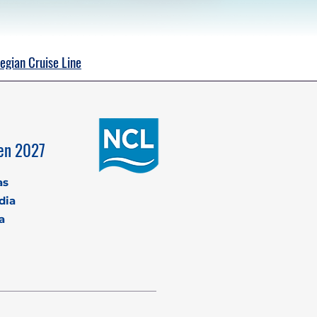
egian Cruise Line
den 2027
as
dia
a