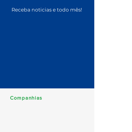
Receba noticias e todo mês!
Companhias
MSC Cruzeiros
Norwegian Cruise Line
Celebrity Cruises