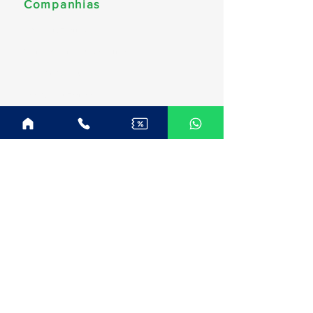
Companhias
MSC Cruzeiros
Norwegian Cruise Line
Celebrity Cruises
Costa Cruzeiros
Disney Cruise Line
Royal Caribbean
Explora Journeys
Princess Cruises
Oceania Cruises
Regent Seven Seas
Celestyal Cruises
Destinos
América do Sul (Brasil)