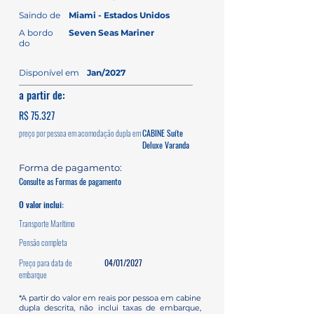
Saindo de
Miami - Estados Unidos
A bordo
Seven Seas Mariner
do
Disponível em
Jan/2027
a partir de:
R$ 75.327
preço por pessoa em acomodação dupla em
CABINE Suíte
Deluxe Varanda
Forma de pagamento:
Consulte as Formas de pagamento
O valor inclui:
Transporte Marítimo
Pensão completa
Preço para data de
04/01/2027
embarque
*A partir do valor em reais por pessoa em cabine
dupla descrita, não inclui taxas de embarque,