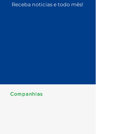
Receba noticias e todo mês!
Companhias
MSC Cruzeiros
Norwegian Cruise Line
Celebrity Cruises
Costa Cruzeiros