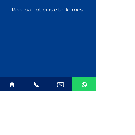
Receba noticias e todo mês!
Companhias
MSC Cruzeiros
Norwegian Cruise Line
Celebrity Cruises