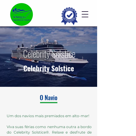
Celebrity Solstice
Celebrity Solstice
O Navio
Um dos navios mais premiados em alto-mar!
Viva suas férias como nenhuma outra a bordo
do Celebrity Solstice®. Relaxe e desfrute de