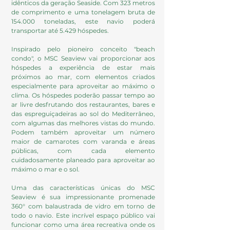
idênticos da geração Seaside. Com 323 metros
de comprimento e uma tonelagem bruta de
154.000 toneladas, este navio poderá
transportar até 5.429 hóspedes.
Inspirado pelo pioneiro conceito "beach
condo", o MSC Seaview vai proporcionar aos
hóspedes a experiência de estar mais
próximos ao mar, com elementos criados
especialmente para aproveitar ao máximo o
clima. Os hóspedes poderão passar tempo ao
ar livre desfrutando dos restaurantes, bares e
das espreguiçadeiras ao sol do Mediterrâneo,
com algumas das melhores vistas do mundo.
Podem também aproveitar um número
maior de camarotes com varanda e áreas
públicas, com cada elemento
cuidadosamente planeado para aproveitar ao
máximo o mar e o sol.
Uma das características únicas do MSC
Seaview é sua impressionante promenade
360° com balaustrada de vidro em torno de
todo o navio. Este incrível espaço público vai
funcionar como uma área recreativa onde os