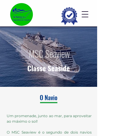
MSC Seaview
Classe Seaside
O Navio
Um promenade, junto ao mar, para aproveitar
ao máximo o sol!
O MSC Seaview é o segundo de dois navios