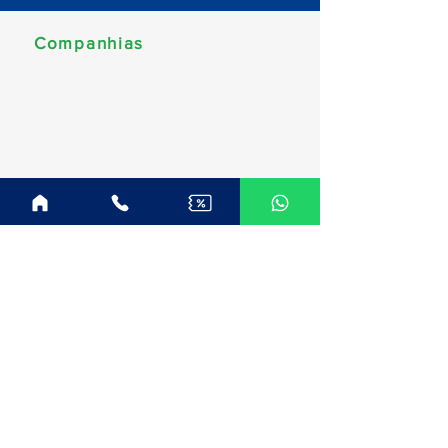
Companhias
MSC Cruzeiros
Norwegian Cruise Line
Celebrity Cruises
Costa Cruzeiros
Disney Cruise Line
Royal Caribbean
Explora Journeys
Princess Cruises
Oceania Cruises
Regent Seven Seas
Celestyal Cruises
Destinos