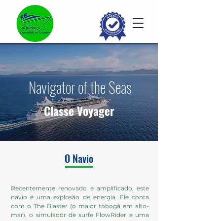
Navigator of the Seas
Classe Voyager
O Navio
Recentemente renovado e amplificado, este
navio é uma explosão de energia. Ele conta
com o The Blaster (o maior tobogã em alto-
mar), o simulador de surfe FlowRider e uma