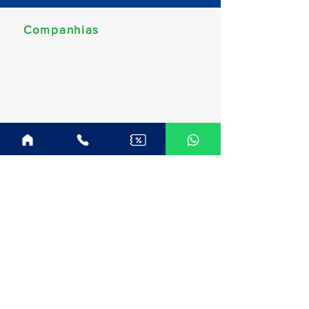
Companhias
MSC Cruzeiros
Norwegian Cruise Line
Celebrity Cruises
Costa Cruzeiros
Disney Cruise Line
Royal Caribbean
Explora Journeys
Princess Cruises
Oceania Cruises
Regent Seven Seas
Celestyal Cruises
Destinos