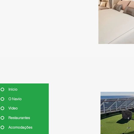
Início
O Navio
Video
Restaurantes
Acomodações