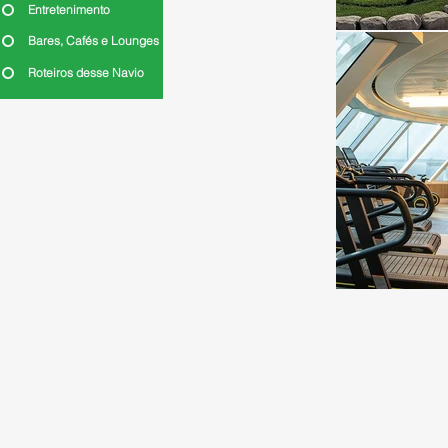
Entretenimento
Bares, Cafés e Lounges
Roteiros desse Navio