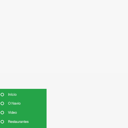
Início
O Navio
Video
Restaurantes