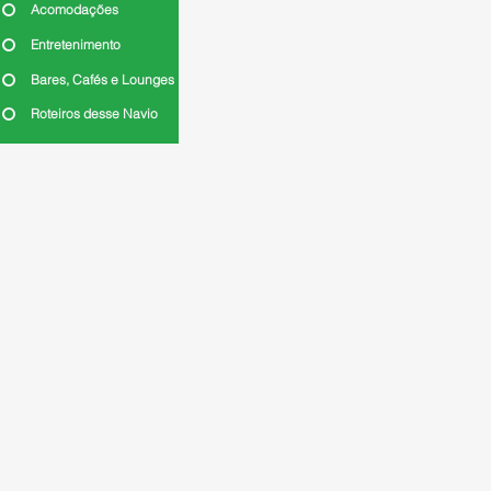
Acomodações
Entretenimento
Bares, Cafés e Lounges
Roteiros desse Navio